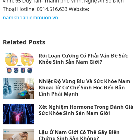
vinh: 65 Duy Tân- Thành phố Vinh‎, Nghệ An Số Điện
Thoại Hotline: 0914.516.633 Website:
namkhoahiemmuon.vn
Related Posts
Rối Loạn Cương Có Phải Vấn Đề Sức
Khỏe Sinh Sản Nam Giới?
Nhiệt Độ Vùng Bìu Và Sức Khỏe Nam
Khoa: Từ Cơ Chế Sinh Học Đến Bản
Lĩnh Phái Mạnh
Xét Nghiệm Hormone Trong Đánh Giá
Sức Khỏe Sinh Sản Nam Giới
Lậu Ở Nam Giới Có Thể Gây Biến
Chứng Sinh Sản Không?