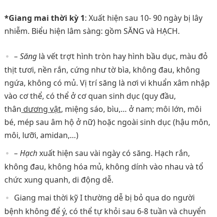
*Giang mai thời kỳ 1
: Xuất hiện sau 10- 90 ngày bị lây
nhiễm. Biểu hiện lâm sàng: gồm SĂNG và HẠCH.
– Săng
là vết trợt hình tròn hay hình bầu dục, màu đỏ
thịt tươi, nền rắn, cứng như tờ bìa, không đau, không
ngứa, không có mủ. Vị trí săng là nơi vi khuẩn xâm nhập
vào cơ thể, có thể ở cơ quan sinh dục (quy đầu,
thân
dương vật
, miệng sáo, bìu,… ở nam; môi lớn, môi
bé, mép sau âm hộ ở nữ) hoặc ngoài sinh dục (hậu môn,
môi, lưỡi, amidan,…)
– Hạch
xuất hiện sau vài ngày có săng. Hạch rắn,
không đau, không hóa mủ, không dính vào nhau và tổ
chức xung quanh, di động dễ.
Giang mai thời kỹ I thường dễ bị bỏ qua do người
bệnh không để ý, có thể tự khỏi sau 6-8 tuần và chuyển